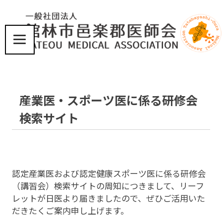
コ
ン
テ
ン
ツ
届
へ
け
ス
た
い、
キ
産業医・スポーツ医に係る研修会
こ
ッ
こ
プ
検索サイト
ろ
と
体
に
優
し
認定産業医および認定健康スポーツ医に係る研修会
い
（講習会）検索サイトの周知につきまして、リーフ
医
レットが日医より届きましたので、ぜひご活用いた
療
だきたくご案内申し上げます。