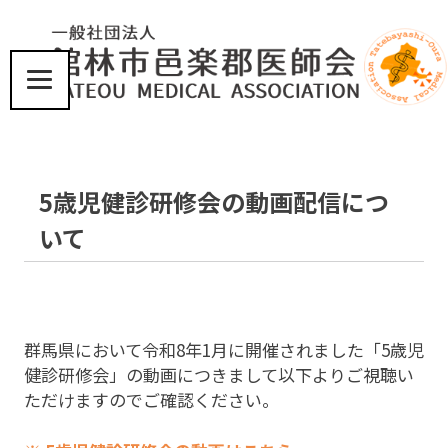
コ
ン
テ
ン
ツ
届
へ
け
ス
た
い、
キ
5歳児健診研修会の動画配信につ
こ
ッ
こ
プ
いて
ろ
と
体
に
優
し
群馬県において令和8年1月に開催されました「5歳児
い
健診研修会」の動画につきまして以下よりご視聴い
医
ただけますのでご確認ください。
療