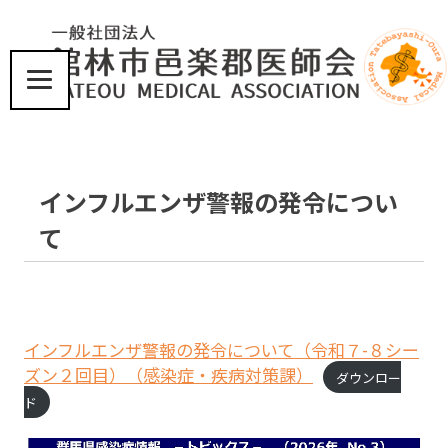
コ
ン
テ
ン
ツ
届
へ
け
ス
た
い、
キ
インフルエンザ警報の発令につい
こ
ッ
こ
プ
て
ろ
と
体
に
優
し
インフルエンザ警報の発令について（令和７-８シー
い
ズン２回目）（感染症・疾病対策課）
ダウンロー
医
ド
療