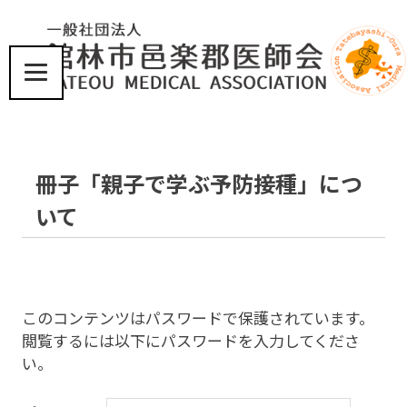
コ
ン
テ
ン
ツ
届
へ
け
ス
た
い、
キ
冊子「親子で学ぶ予防接種」につ
こ
ッ
こ
プ
いて
ろ
と
体
に
優
し
このコンテンツはパスワードで保護されています。
い
閲覧するには以下にパスワードを入力してくださ
医
い。
療