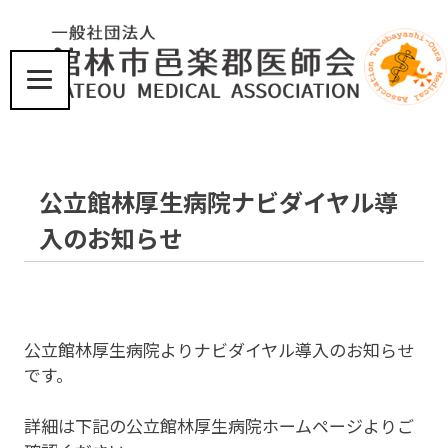
コ
ン
テ
ン
ツ
届
へ
け
ス
た
い、
キ
公立館林厚生病院ナビダイヤル導
こ
ッ
こ
プ
入のお知らせ
ろ
と
体
に
優
し
公立館林厚生病院よりナビダイヤル導入のお知らせ
い
です。
医
療
詳細は下記の公立館林厚生病院ホームページよりご