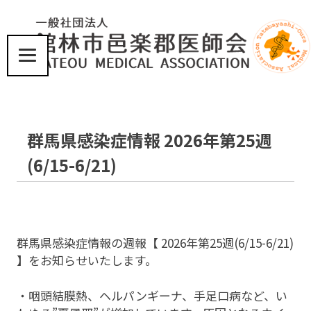
コ
ン
テ
ン
ツ
届
へ
け
ス
た
い、
キ
群馬県感染症情報 2026年第25週
こ
ッ
こ
プ
(6/15-6/21)
ろ
と
体
に
優
し
群馬県感染症情報の週報【 2026年第25週(6/15-6/21)
い
】をお知らせいたします。
医
療
・咽頭結膜熱、ヘルパンギーナ、手足口病など、い