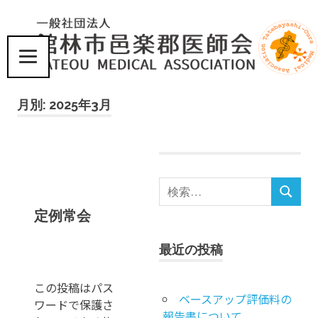
コ
ン
テ
ン
ツ
届
へ
け
月別: 2025年3月
ス
た
い、
キ
こ
ッ
こ
プ
ろ
と
体
検
定例常会
に
検
索
優
索
対
し
最近の投稿
象
い
:
医
この投稿はパス
療
ベースアップ評価料の
ワードで保護さ
報告書について