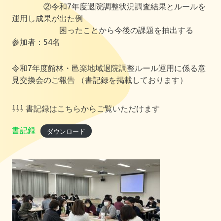
②令和7年度退院調整状況調査結果とルールを
相
運用し成果が出た例
困ったことから今後の課題を抽出する
談
参加者：54名
セ
令和7年度館林・邑楽地域退院調整ルール運用に係る意
見交換会のご報告 （書記録を掲載しております）
ン
⇩⇩⇩ 書記録はこちらからご覧いただけます
タ
書記録
ダウンロード
ー
た
て
お