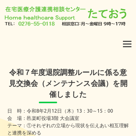
Skip
to
content
在
宅
MEN
医
令和７年度退院調整ルールに係る意
療
見交換会（メンテナンス会議）を開
介
催しました
護
日 時：令和8年2月12日（木）13：30～15：00
連
会 場：邑楽町役場3階 大会議室
テーマ：①それぞれの立場から現状を伝えあい相互理解
携
と連携を深める