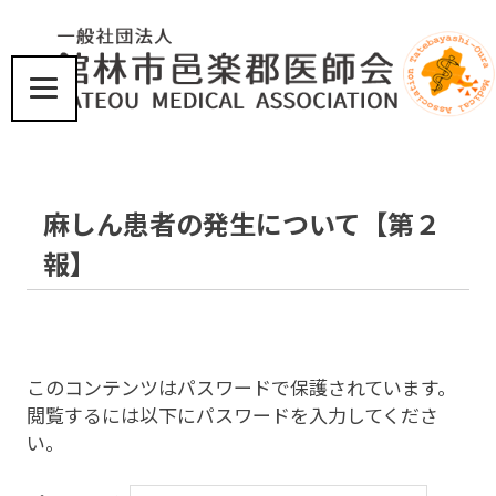
コ
ン
テ
ン
ツ
届
へ
け
ス
た
い、
キ
麻しん患者の発生について【第２
こ
ッ
こ
プ
報】
ろ
と
体
に
優
し
このコンテンツはパスワードで保護されています。
い
閲覧するには以下にパスワードを入力してくださ
医
い。
療