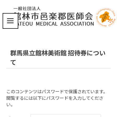
コ
ン
テ
ン
ツ
届
へ
け
ス
た
い、
キ
群馬県立館林美術館 招待券につい
こ
ッ
こ
プ
て
ろ
と
体
に
優
し
このコンテンツはパスワードで保護されています。
い
閲覧するには以下にパスワードを入力してくださ
医
い。
療